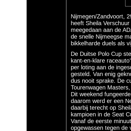
Nijmegen/Zandvoort, 29
heeft Sheila Verschuur
meegedaan aan de ADA
de snelle Nijmeegse maa
bikkelharde duels als v
De Duitse Polo Cup ste
kant-en-klare raceauto
per loting aan de inge
gesteld. Van enig gekno
dus nooit sprake. De c
Tourenwagen Masters, 
Dit weekend fungeerde 
daarom werd er een Ned
daarbij terecht op Shei
kampioen in de Seat C
Vanaf de eerste minuu
opgewassen tegen de va