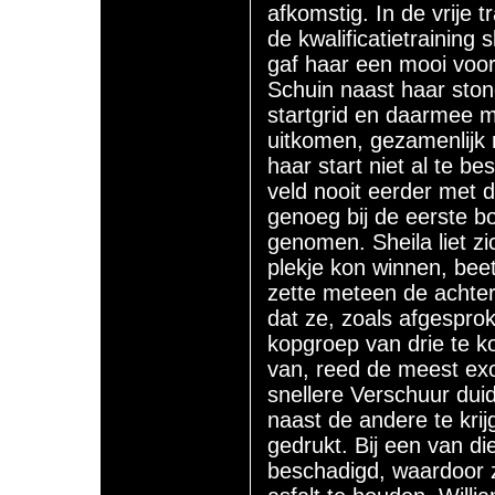
afkomstig. In de vrije 
de kwalificatietraining s
gaf haar een mooi voor
Schuin naast haar ston
startgrid en daarmee m
uitkomen, gezamenlijk 
haar start niet al te be
veld nooit eerder met 
genoeg bij de eerste b
genomen. Sheila liet zi
plekje kon winnen, bee
zette meteen de achter
dat ze, zoals afgespr
kopgroep van drie te k
van, reed de meest exot
snellere Verschuur duid
naast de andere te kri
gedrukt. Bij een van d
beschadigd, waardoor z