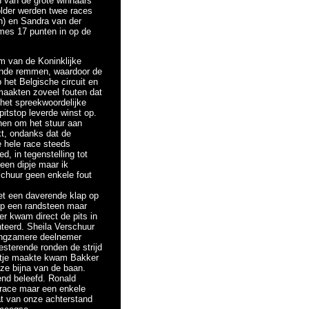
n van de grote winnaars
lder werden twee races
n) en Sandra van der
ames 17 punten in op de
m van de Koninklijke
kende remmen, waardoor de
 het Belgische circuit en
n maakten zoveel fouten dat
het spreekwoordelijke
pitstop leverde winst op.
nen om het stuur aan
kt, ondanks dat de
e hele race steeds
 in tegenstelling tot
een dipje maar ik
schuur geen enkele fout
met een daverende klap op
 op een randsteen maar
r kwam direct de pits in
nteerd. Sheila Verschuur
langzamere deelnemer
sterende ronden de strijd
outje maakte kwam Bakker
 ze bijna van de baan.
nd beleefd. Ronald
 race maar een enkele
at van onze achterstand