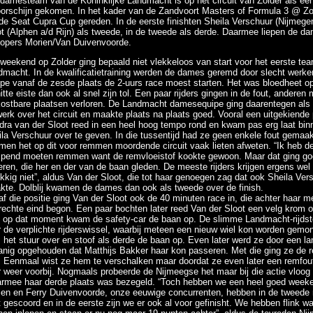
damesteam van de Koninklijke Landmacht is op het circuit van Zolder als ee
oorschijn gekomen. In het kader van de Zandvoort Masters of Formula 3 @ Zo
de Seat Cupra Cup gereden. In de eerste finishten Sheila Verschuur (Nijmege
t (Alphen a/d Rijn) als tweede, in de tweede als derde. Daarmee liepen de d
lopers Morien/Van Duivenvoorde.
weekend op Zolder ging bepaald niet vlekkeloos van start voor het eerste tea
dmacht. In de kwalificatietraining werden de dames geremd door slecht wer
pe vanaf de zesde plaats de 2-uurs race moest starten. Het was bloedheet op
itte eiste dan ook al snel zijn tol. Een paar rijders gingen in de fout, andere
kostbare plaatsen verloren. De Landmacht damesequipe ging daarentegen als 
erk over het circuit en maakte plaats na plaats goed. Vooral een uitgekiende 
dra van der Sloot reed in een heel hoog tempo rond en kwam pas erg laat bin
la Verschuur over te geven. In die tussentijd had ze geen enkele fout gemaa
en het op dit voor remmen moordende circuit vaak lieten afweten. “Ik heb d
pend moeten remmen want de remvloeistof kookte gewoon. Maar dat ging goed,
ren, die her en der van de baan gleden. De meeste rijders krijgen ergens wel 
kkig niet”, aldus Van der Sloot, die tot haar genoegen zag dat ook Sheila Ver
kte. Dolblij kwamen de dames dan ook als tweede over de finish.
f die positie ging Van der Sloot ook de 40 minuten race in, die achter haar 
rechte eind begon. Een paar bochten later reed Van der Sloot een velg krom
st op dat moment kwam de safety-car de baan op. De slimme Landmacht-rijdste
 de verplichte rijderswissel, waarbij meteen een nieuw wiel kon worden gemo
 het stuur over en stoof als derde de baan op. Even later werd ze door een 
nig opgehouden dat Matthijs Bakker haar kon passeren. Met die ging ze de re
. Eenmaal wist ze hem te verschalken maar doordat ze even later een remf
 weer voorbij. Nogmaals probeerde de Nijmeegse het maar bij die actie vloog
rmee haar derde plaats was bezegeld. “Toch hebben we een heel goed weeke
ien en Ferry Duivenvoorde, onze eeuwige concurrenten, hebben in de tweede
 gescoord en in de eerste zijn we er ook al voor gefinisht. We hebben flink w