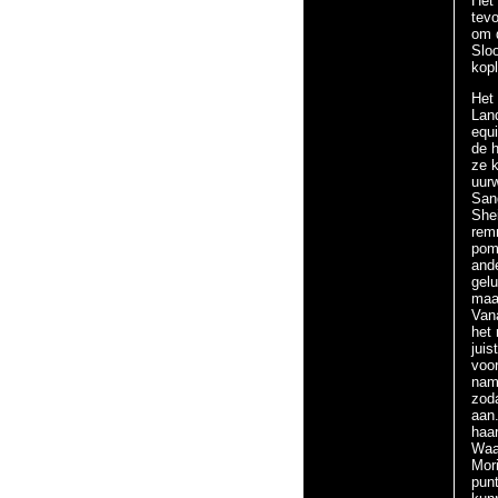
Het 
tev
om 
Sloo
kop
Het 
Lan
equi
de h
ze 
uurw
San
Shei
remm
pom
ande
gelu
maa
Vana
het 
jui
voor
nam
zoda
aan
haar
Waa
Mor
punt