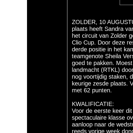
ZOLDER, 10 AUGUSTUS 
plaats heeft Sandra van
het circuit van Zolder
Clio Cup. Door deze r
derde positie in het k
teamgenote Sheila Ver
goed te pakken. Moest 
landmacht (RTKL) door 
nog voortijdig staken, 
keurige zesde plaats. 
met 62 punten.
KWALIFICATIE:
Voor de eerste keer di
spectaculaire klasse o
aanloop naar de wedstr
reeds vorige week don