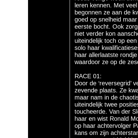
leren kennen. Met veel 
begonnen ze aan de kwa
goed op snelheid maar v
eerste bocht. Ook zorgd
niet verder kon aansch
uiteindelijk toch op ee
solo haar kwalificaties
haar allerlaatste rondj
waardoor ze op de zes
RACE 01:
Door de ‘reversegrid’ v
zevende plaats. Ze kwa
maar nam in de chaoti
uiteindelijk twee posit
toucheerde. Van der Slo
haar en wist Ronald M
op haar achtervolger Pa
kans om zijn achtersta