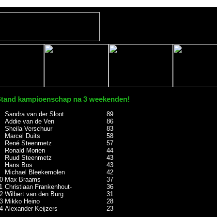
tand kampioenschap na 3 weekenden!
Sandra van der Sloot
89
Addie van de Ven
86
Sheila Verschuur
83
Marcel Duits
58
René Steenmetz
57
Ronald Morien
44
Ruud Steenmetz
43
Hans Bos
43
Michael Bleekemolen
42
0
Max Braams
37
1
Christiaan Frankenhout
-
36
2
Wilbert van den Burg
31
3
Mikko Heino
28
4
Alexander Keijzers
23