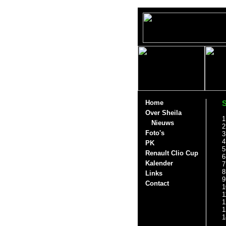
Home
S
Over Sheila
1
Nieuws
2
Foto's
3
4
PK
5
Renault Clio Cup
6
Kalender
7
8
Links
9
Contact
1
1
1
1
1