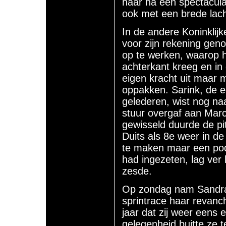
haar na een spectaculai
ook met een brede lach
In de andere Koninklij
voor zijn rekening geno
op te werken, waarop h
achterkant kreeg en in
eigen kracht uit maar 
oppakken. Sarink, de e
gelederen, wist nog naa
stuur overgaf aan Mar
gewisseld duurde de pi
Duits als 8e weer in d
te maken maar een podi
had ingezeten, lag ver 
zesde.
Op zondag nam Sandra 
sprintrace haar revanc
jaar dat zij weer eens 
gelegenheid buitte ze 