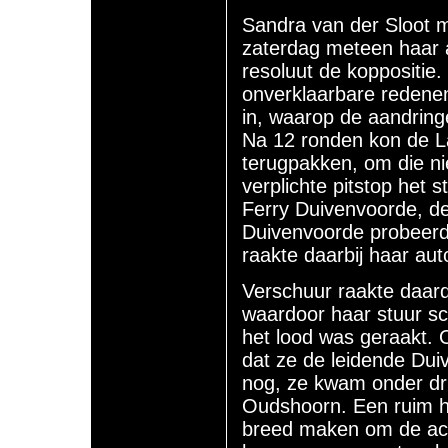
Sandra van der Sloot m
zaterdag meteen haar a
resoluut de koppositie
onverklaarbare redene
in, waarop de aandrin
Na 12 ronden kon de La
terugpakken, om die nie
verplichte pitstop het
Ferry Duivenvoorde, de
Duivenvoorde probeerd
raakte daarbij haar aut
Verschuur raakte daard
waardoor haar stuur sc
het lood was geraakt. 
dat ze de leidende Dui
nog, ze kwam onder dr
Oudshoorn. Een ruim ha
breed maken om de ach