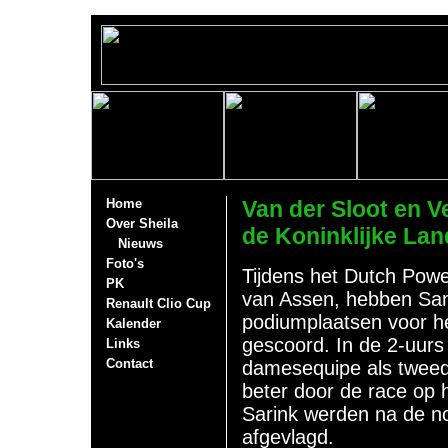
Home
Van der Sloot en 
Over Sheila
de Koninklijke La
Nieuws
Foto's
Tijdens het Dutch Powe
PK
van Assen, hebben San
Renault Clio Cup
podiumplaatsen voor h
Kalender
gescoord. In de 2-uurs
Links
Contact
damesequipe als tweede
beter door de race op 
Sarink werden na de n
afgevlagd.